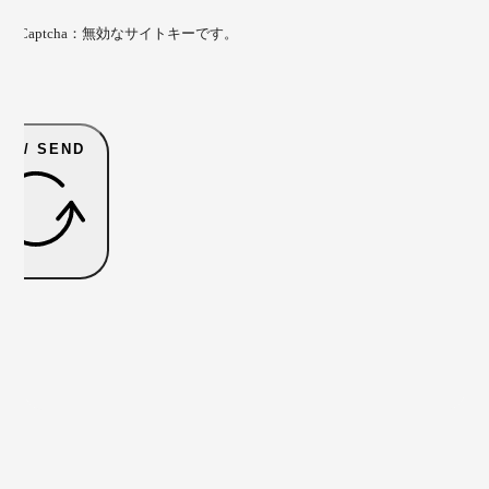
gle reCaptcha：無効なサイトキーです。
信 / SEND