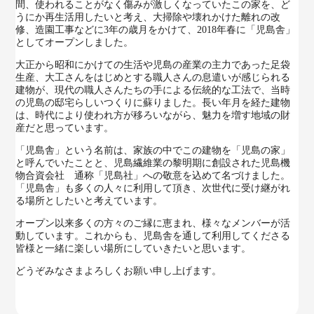
間、使われることがなく傷みが激しくなっていたこの家を、ど
うにか再生活用したいと考え、大掃除や壊れかけた離れの改
修、造園工事などに3年の歳月をかけて、2018年春に「児島舎」
としてオープンしました。
大正から昭和にかけての生活や児島の産業の主力であった足袋
生産、大工さんをはじめとする職人さんの息遣いが感じられる
建物が、現代の職人さんたちの手による伝統的な工法で、当時
の児島の邸宅らしいつくりに蘇りました。長い年月を経た建物
は、時代により使われ方が移ろいながら、魅力を増す地域の財
産だと思っています。
「児島舎」という名前は、家族の中でこの建物を「児島の家」
と呼んでいたことと、児島繊維業の黎明期に創設された児島機
物合資会社 通称「児島社」への敬意を込めて名づけました。
「児島舎」も多くの人々に利用して頂き、次世代に受け継がれ
る場所としたいと考えています。
オープン以来多くの方々のご縁に恵まれ、様々なメンバーが活
動しています。これからも、児島舎を通して利用してくださる
皆様と一緒に楽しい場所にしていきたいと思います。
どうぞみなさまよろしくお願い申し上げます。