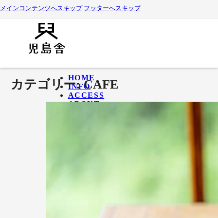
メインコンテンツへスキップ
フッターへスキップ
HOME
カテゴリー:
CAFE
INFO
ACCESS
ABOUT
EVENT SPACE
SHARE OFFICE
HOME
INFO
ACCESS